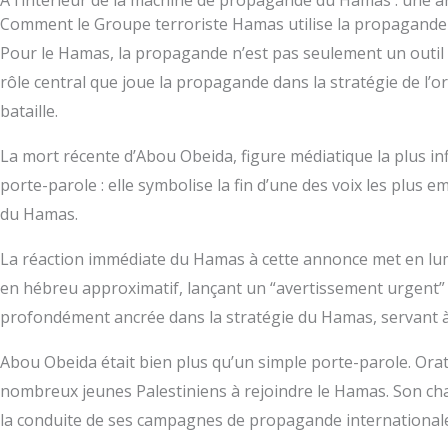
À l’intérieur de la machine de propagande du Hamas : une
Type your email…
Comment le Groupe terroriste Hamas utilise la propagande
Pour le Hamas, la propagande n’est pas seulement un outil d
rôle central que joue la propagande dans la stratégie de l’o
bataille.
La mort récente d’Abou Obeida, figure médiatique la plus in
porte-parole : elle symbolise la fin d’une des voix les plu
du Hamas.
La réaction immédiate du Hamas à cette annonce met en lumi
en hébreu approximatif, lançant un “avertissement urgent” e
profondément ancrée dans la stratégie du Hamas, servant à l
Abou Obeida était bien plus qu’un simple porte-parole. Orat
nombreux jeunes Palestiniens à rejoindre le Hamas. Son char
la conduite de ses campagnes de propagande international