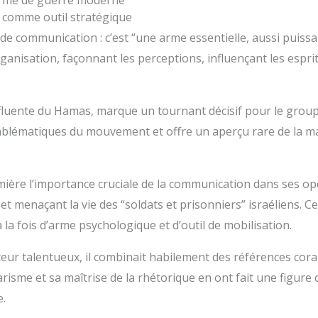
 arme de guerre moderne
 comme outil stratégique
e communication : c’est “une arme essentielle, aussi puissan
rganisation, façonnant les perceptions, influençant les espr
fluente du Hamas, marque un tournant décisif pour le groupe
s emblématiques du mouvement et offre un aperçu rare de la 
ère l’importance cruciale de la communication dans ses opé
t menaçant la vie des “soldats et prisonniers” israéliens. 
a fois d’arme psychologique et d’outil de mobilisation.
eur talentueux, il combinait habilement des références cora
isme et sa maîtrise de la rhétorique en ont fait une figure 
e.