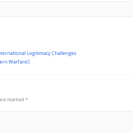
Next
International Legitimacy Challenges
ern Warfare
 are marked
*