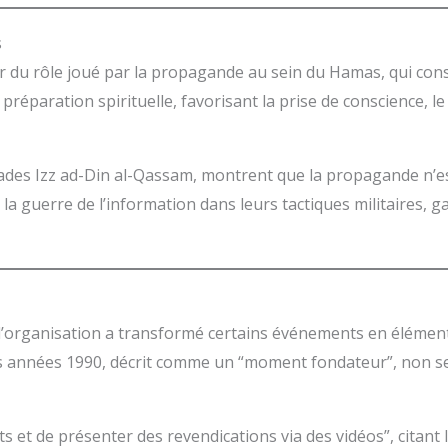
s
r du rôle joué par la propagande au sein du Hamas, qui const
réparation spirituelle, favorisant la prise de conscience, le 
igades Izz ad-Din al-Qassam, montrent que la propagande n’
 guerre de l’information dans leurs tactiques militaires, g
l’organisation a transformé certains événements en élémen
s années 1990, décrit comme un “moment fondateur”, non se
s et de présenter des revendications via des vidéos”, citan