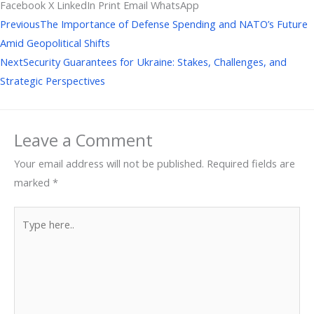
Facebook
X
LinkedIn
Print
Email
WhatsApp
Prev
Next
Previous
The Importance of Defense Spending and NATO’s Future
Amid Geopolitical Shifts
Next
Security Guarantees for Ukraine: Stakes, Challenges, and
Strategic Perspectives
Leave a Comment
Your email address will not be published.
Required fields are
marked
*
Type
here..