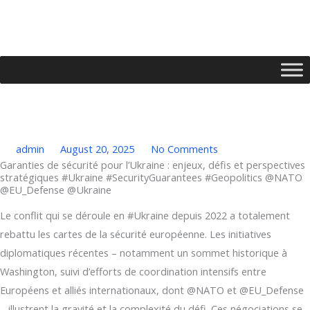
Skip
to
content
admin
August 20, 2025
No Comments
Garanties de sécurité pour l’Ukraine : enjeux, défis et perspectives
stratégiques #Ukraine #SecurityGuarantees #Geopolitics @NATO
@EU_Defense @Ukraine
Type your email…
Le conflit qui se déroule en #Ukraine depuis 2022 a totalement
rebattu les cartes de la sécurité européenne. Les initiatives
diplomatiques récentes – notamment un sommet historique à
Washington, suivi d’efforts de coordination intensifs entre
Européens et alliés internationaux, dont @NATO et @EU_Defense
– illustrent la gravité et la complexité du défi. Ces négociations se