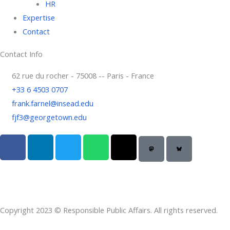
HR
Expertise
Contact
Contact Info
62 rue du rocher - 75008 -- Paris - France
+33 6 4503 0707
frank.farnel@insead.edu
fjf3@georgetown.edu
F
L
T
W
T
a
i
w
h
h
c
n
i
a
r
e
k
t
t
e
b
e
t
s
a
o
d
e
a
d
Copyright 2023 © Responsible Public Affairs. All rights reserved.
o
i
r
p
s