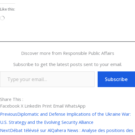
Like this:
Loading…
Discover more from Responsible Public Affairs
Subscribe to get the latest posts sent to your email.
Subscribe
Share This :
Facebook
X
LinkedIn
Print
Email
WhatsApp
Prev
Next
Previous
Diplomatic and Defense Implications of the Ukraine War:
U.S. Strategy and the Evolving Security Alliance
Next
Débat télévisé sur AlQahera News : Analyse des positions des