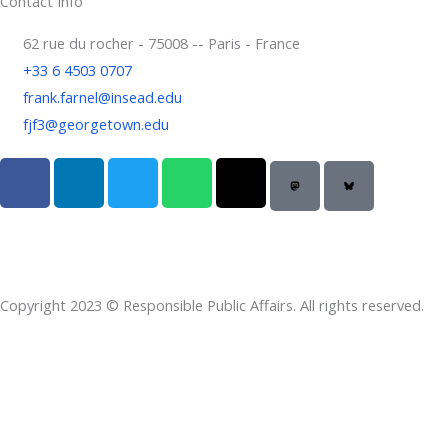
Contact Info
62 rue du rocher - 75008 -- Paris - France
+33 6 4503 0707
frank.farnel@insead.edu
fjf3@georgetown.edu
F
L
T
W
T
a
i
w
h
h
c
n
i
a
r
e
k
t
t
e
b
e
t
s
a
o
d
e
a
d
Copyright 2023 © Responsible Public Affairs. All rights reserved.
o
i
r
p
s
k
n
p