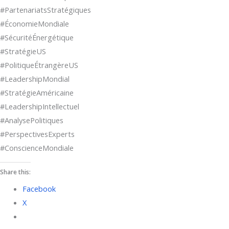
#PartenariatsStratégiques
#ÉconomieMondiale
#SécuritéÉnergétique
#StratégieUS
#PolitiqueÉtrangèreUS
#LeadershipMondial
#StratégieAméricaine
#LeadershipIntellectuel
#AnalysePolitiques
#PerspectivesExperts
#ConscienceMondiale
Share this:
Facebook
X