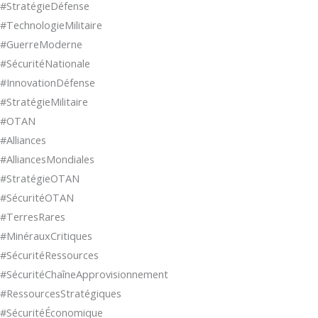
#StratégieDéfense
#TechnologieMilitaire
#GuerreModerne
#SécuritéNationale
#InnovationDéfense
#StratégieMilitaire
#OTAN
#Alliances
#AlliancesMondiales
#StratégieOTAN
#SécuritéOTAN
#TerresRares
#MinérauxCritiques
#SécuritéRessources
#SécuritéChaîneApprovisionnement
#RessourcesStratégiques
#SécuritéÉconomique