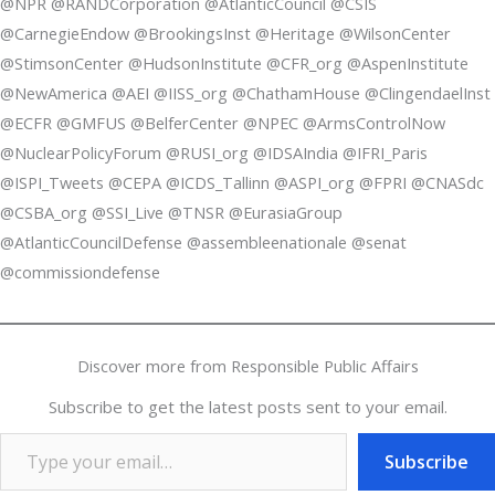
@NPR @RANDCorporation @AtlanticCouncil @CSIS
@CarnegieEndow @BrookingsInst @Heritage @WilsonCenter
@StimsonCenter @HudsonInstitute @CFR_org @AspenInstitute
@NewAmerica @AEI @IISS_org @ChathamHouse @ClingendaelInst
@ECFR @GMFUS @BelferCenter @NPEC @ArmsControlNow
@NuclearPolicyForum @RUSI_org @IDSAIndia @IFRI_Paris
@ISPI_Tweets @CEPA @ICDS_Tallinn @ASPI_org @FPRI @CNASdc
@CSBA_org @SSI_Live @TNSR @EurasiaGroup
@AtlanticCouncilDefense @assembleenationale @senat
@commissiondefense
Discover more from Responsible Public Affairs
Subscribe to get the latest posts sent to your email.
Subscribe