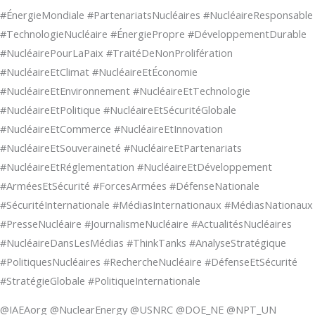
#ÉnergieMondiale #PartenariatsNucléaires #NucléaireResponsable
#TechnologieNucléaire #ÉnergiePropre #DéveloppementDurable
#NucléairePourLaPaix #TraitéDeNonProlifération
#NucléaireEtClimat #NucléaireEtÉconomie
#NucléaireEtEnvironnement #NucléaireEtTechnologie
#NucléaireEtPolitique #NucléaireEtSécuritéGlobale
#NucléaireEtCommerce #NucléaireEtInnovation
#NucléaireEtSouveraineté #NucléaireEtPartenariats
#NucléaireEtRéglementation #NucléaireEtDéveloppement
#ArméesEtSécurité #ForcesArmées #DéfenseNationale
#SécuritéInternationale #MédiasInternationaux #MédiasNationaux
#PresseNucléaire #JournalismeNucléaire #ActualitésNucléaires
#NucléaireDansLesMédias #ThinkTanks #AnalyseStratégique
#PolitiquesNucléaires #RechercheNucléaire #DéfenseEtSécurité
#StratégieGlobale #PolitiqueInternationale
@IAEAorg @NuclearEnergy @USNRC @DOE_NE @NPT_UN