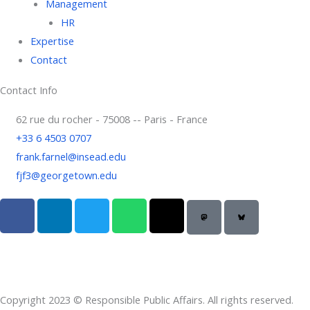
Management
HR
Expertise
Contact
Contact Info
62 rue du rocher - 75008 -- Paris - France
+33 6 4503 0707
frank.farnel@insead.edu
fjf3@georgetown.edu
F
L
T
W
T
a
i
w
h
h
c
n
i
a
r
e
k
t
t
e
b
e
t
s
a
o
d
e
a
d
Copyright 2023 © Responsible Public Affairs. All rights reserved.
o
i
r
p
s