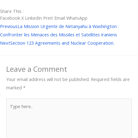
Share This :
Facebook
X
LinkedIn
Print
Email
WhatsApp
Prev
Next
Previous
La Mission Urgente de Netanyahu à Washington :
Confronter les Menaces des Missiles et Satellites Iraniens
Next
Section 123 Agreements and Nuclear Cooperation.
Leave a Comment
Your email address will not be published.
Required fields are
marked
*
Type
here..