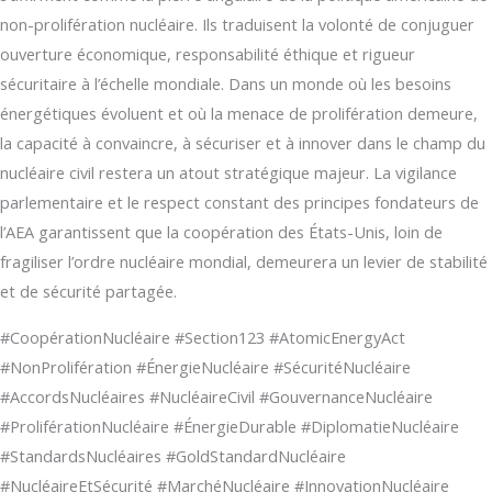
non-prolifération nucléaire. Ils traduisent la volonté de conjuguer
ouverture économique, responsabilité éthique et rigueur
sécuritaire à l’échelle mondiale. Dans un monde où les besoins
énergétiques évoluent et où la menace de prolifération demeure,
la capacité à convaincre, à sécuriser et à innover dans le champ du
nucléaire civil restera un atout stratégique majeur. La vigilance
parlementaire et le respect constant des principes fondateurs de
l’AEA garantissent que la coopération des États-Unis, loin de
fragiliser l’ordre nucléaire mondial, demeurera un levier de stabilité
et de sécurité partagée.
#CoopérationNucléaire #Section123 #AtomicEnergyAct
#NonProlifération #ÉnergieNucléaire #SécuritéNucléaire
#AccordsNucléaires #NucléaireCivil #GouvernanceNucléaire
#ProliférationNucléaire #ÉnergieDurable #DiplomatieNucléaire
#StandardsNucléaires #GoldStandardNucléaire
#NucléaireEtSécurité #MarchéNucléaire #InnovationNucléaire