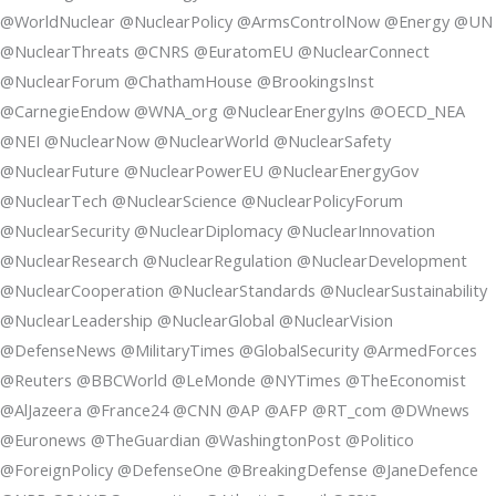
@WorldNuclear @NuclearPolicy @ArmsControlNow @Energy @UN
@NuclearThreats @CNRS @EuratomEU @NuclearConnect
@NuclearForum @ChathamHouse @BrookingsInst
@CarnegieEndow @WNA_org @NuclearEnergyIns @OECD_NEA
@NEI @NuclearNow @NuclearWorld @NuclearSafety
@NuclearFuture @NuclearPowerEU @NuclearEnergyGov
@NuclearTech @NuclearScience @NuclearPolicyForum
@NuclearSecurity @NuclearDiplomacy @NuclearInnovation
@NuclearResearch @NuclearRegulation @NuclearDevelopment
@NuclearCooperation @NuclearStandards @NuclearSustainability
@NuclearLeadership @NuclearGlobal @NuclearVision
@DefenseNews @MilitaryTimes @GlobalSecurity @ArmedForces
@Reuters @BBCWorld @LeMonde @NYTimes @TheEconomist
@AlJazeera @France24 @CNN @AP @AFP @RT_com @DWnews
@Euronews @TheGuardian @WashingtonPost @Politico
@ForeignPolicy @DefenseOne @BreakingDefense @JaneDefence