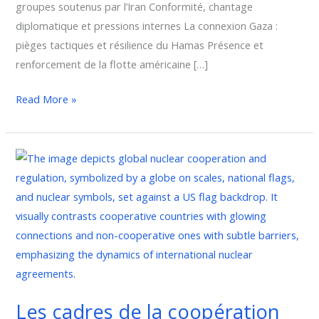
groupes soutenus par l’Iran Conformité, chantage
diplomatique et pressions internes La connexion Gaza :
pièges tactiques et résilience du Hamas Présence et
renforcement de la flotte américaine […]
Read More »
Les
cadres
de
la
coopération
nucléaire
internationale
:
Les cadres de la coopération
Regards