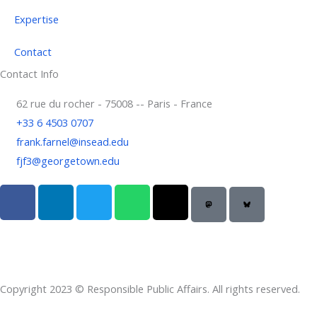
Expertise
Contact
Contact Info
62 rue du rocher - 75008 -- Paris - France
+33 6 4503 0707
frank.farnel@insead.edu
fjf3@georgetown.edu
F
L
T
W
T
a
i
w
h
h
c
n
i
a
r
e
k
t
t
e
b
e
t
s
a
o
d
e
a
d
Copyright 2023 © Responsible Public Affairs. All rights reserved.
o
i
r
p
s
k
n
p