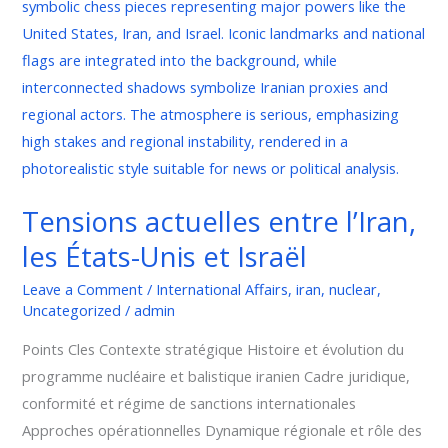
entre
l’Iran,
les
États-
Unis
et
Israël
Tensions actuelles entre l’Iran,
les États-Unis et Israël
Leave a Comment
/
International Affairs
,
iran
,
nuclear
,
Uncategorized
/
admin
Points Cles Contexte stratégique Histoire et évolution du
programme nucléaire et balistique iranien Cadre juridique,
conformité et régime de sanctions internationales
Approches opérationnelles Dynamique régionale et rôle des