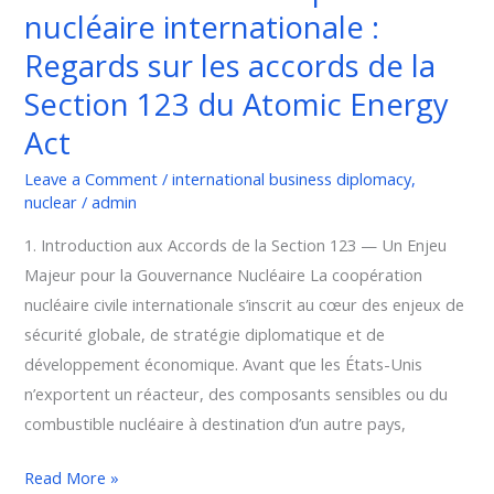
nucléaire internationale :
sur
les
Regards sur les accords de la
accords
Section 123 du Atomic Energy
de
Act
la
Section
Leave a Comment
/
international business diplomacy
,
123
nuclear
/
admin
du
1. Introduction aux Accords de la Section 123 — Un Enjeu
Atomic
Majeur pour la Gouvernance Nucléaire La coopération
Energy
nucléaire civile internationale s’inscrit au cœur des enjeux de
Act
sécurité globale, de stratégie diplomatique et de
développement économique. Avant que les États-Unis
n’exportent un réacteur, des composants sensibles ou du
combustible nucléaire à destination d’un autre pays,
Read More »